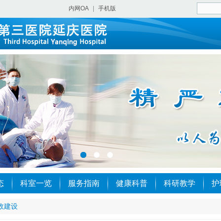
内网OA
|
手机版
态
科室一览
服务指南
健康科普
科研教学
护
政建设