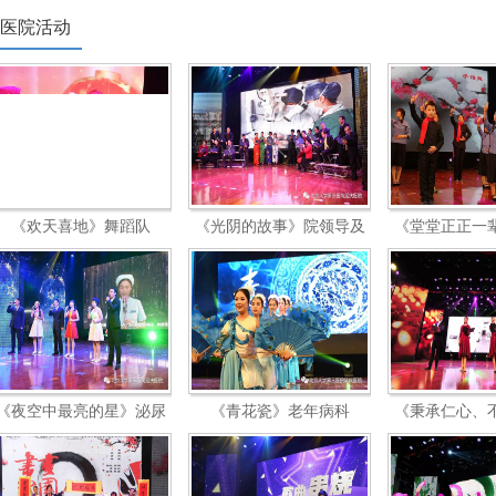
医院活动
《欢天喜地》舞蹈队
《光阴的故事》院领导及
《堂堂正正一
合唱队
《夜空中最亮的星》泌尿
《青花瓷》老年病科
《秉承仁心、
外科
谱写大爱之歌
合