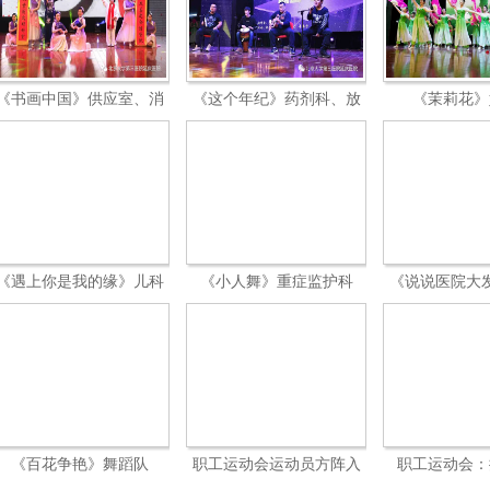
《书画中国》供应室、消
《这个年纪》药剂科、放
《茉莉花》
化科
射科
《遇上你是我的缘》儿科
《小人舞》重症监护科
《说说医院大
妇产科
支部
《百花争艳》舞蹈队
职工运动会运动员方阵入
职工运动会：