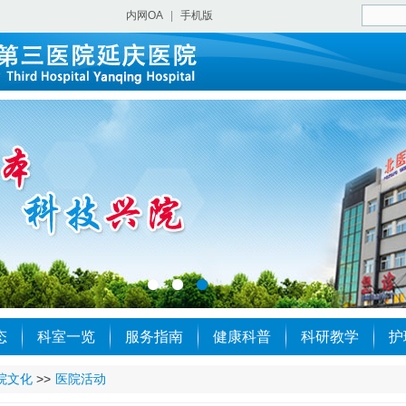
内网OA
|
手机版
态
科室一览
服务指南
健康科普
科研教学
护
院文化
>>
医院活动