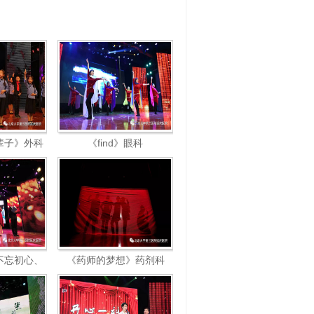
辈子》外科
《find》眼科
不忘初心、
《药师的梦想》药剂科
》诗朗诵组