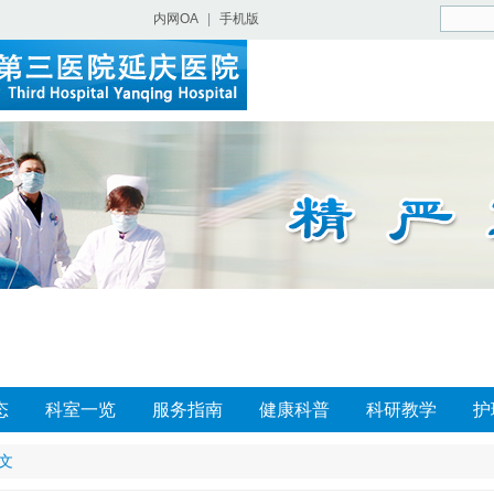
内网OA
|
手机版
态
科室一览
服务指南
健康科普
科研教学
护
文