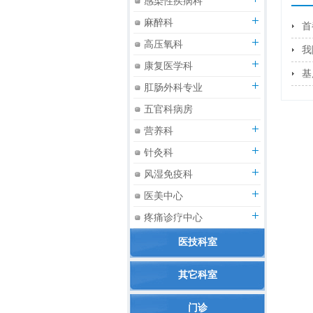
感染性疾病科
麻醉科
首
高压氧科
我
康复医学科
基
肛肠外科专业
五官科病房
营养科
针灸科
风湿免疫科
医美中心
疼痛诊疗中心
医技科室
其它科室
门诊