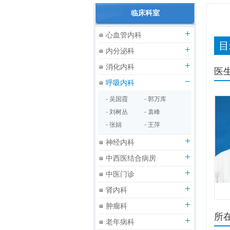
临床科室
心血管内科
目
内分泌科
消化内科
医
呼吸内科
- 吴国霞
- 郭万库
- 刘树丛
- 袁峰
- 张娟
- 王萍
神经内科
中西医结合病房
中医门诊
肾内科
肿瘤科
所
老年病科