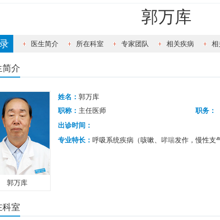
郭万库
录
医生简介
所在科室
专家团队
相关疾病
相
生简介
姓名：
郭万库
职称：
主任医师
职务：
出诊时间：
专业特长：
呼吸系统疾病（咳嗽、
哮喘
发作，慢性支
郭万库
在科室