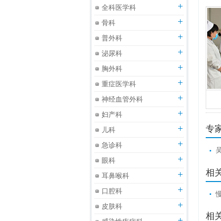
全科医学科
骨科
普外科
泌尿科
胸外科
重症医学科
神经血管外科
妇产科
专
儿科
急诊科
眼科
相
耳鼻喉科
口腔科
皮肤科
相