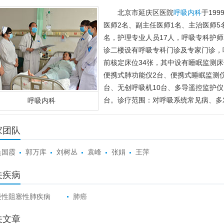
北京市延庆区医院
呼吸内科
于19
医师2名、副主任医师1名、主治医师5
名，护理专业人员17人，呼吸专科护师
诊二楼设有呼吸专科门诊及专家门诊，
前核定床位34张，其中设有睡眠监测床
便携式肺功能仪2台、便携式睡眠监测仪
台、无创呼吸机10台、多导遥控监护仪
台。诊疗范围：对呼吸系统常见病、多
呼吸内科
家团队
吴国霞
郭万库
刘树丛
袁峰
张娟
王萍
关疾病
慢性阻塞性肺疾病
肺癌
关文章